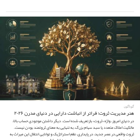
گوناگون
هنر مدیریت ثروت؛ فراتر از انباشت دارایی در دنیای مدرن ۲۰۲۶
در دنیای امروز، واژه «ثروت» بازتعریف شده است. دیگر داشتن موجودی حساب بالا،
مالکیت املاک متعدد یا سبد سهام بزرگ، به تنهایی به معنای ثروتمند بودن نیست.
ثروت واقعی در عصر جدید، در پایداری، نظم استراتژیک و توانایی انتقال این میراث به