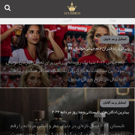
استخدام
ویژه
آخرین
تبلیغات
خانه
استایل و مد بانوان
زیباترین دختران جام جهانی فوتبال ۲۰۲۶
آخرین خبر
جام جهانی ۲۰۲۶ تنها یک رویداد ورزشی برای تعیین قهرمان فوتبال
نبود؛ این مسابقات به بزرگترین نمایشگاه مد، فرهنگ و ارتباطات
دیجیتال در تاریخ ورزش تبدیل...
استایل و مد آقایان
بهترین ادکلن‌های تابستانی و مد روز مردانه ۲۰۲۶
تابستان ۲۰۲۶ فصل تازه‌ای در دنیای عطر و ادکلن مردانه را رقم
زده است؛ فصلی که در آن دیگر فقط خنکی و سبک‌بودن اهمیت